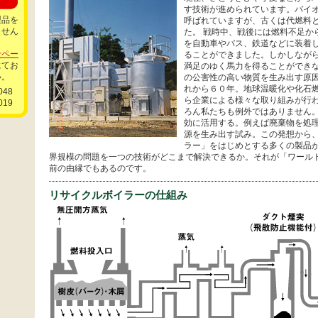
す技術が進められています。バイ
製品を
呼ばれていますが、古くは代燃料
ません
た。 戦時中、戦後には燃料不足か
を自動車やバス、鉄道などに装着
せペー
ることができました。しかしなが
にてお
満足のゆく馬力を得ることができ
い。
の公害性の高い物質を生み出す原因
れから６０年。地球温暖化や化石
048
ら企業による様々な取り組みが行わ
019
ろん私たちも例外ではありません
効に活用する。例えば廃棄物を処
源を生み出す試み。この発想から
ラー」をはじめとする多くの製品が
界規模の問題を一つの技術がどこまで解決できるか。それが「ワール
前の由縁でもあるのです。
リサイクルボイラーの仕組み