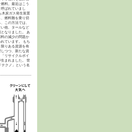
オ燃料。最近はこう
と呼ばれていまし
ら木炭ガス発生装置
し、燃料難を乗り切
ら、この方法では、
ない他、タールなど
となりました。 あ
燃料の減少の問題か
れています。 もち
。限りある資源を有
理しつつ、新たな資
、「リサイクルボイ
生まれました。 世
ドテクノ」という名