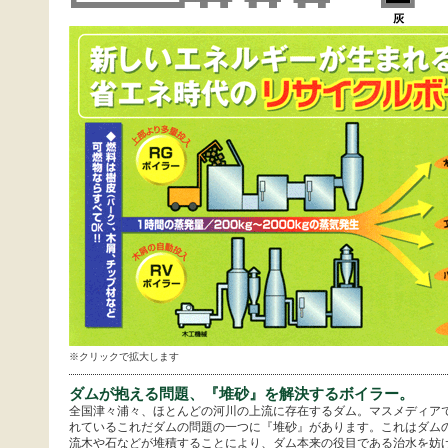
※クリックで拡大します
ダムが抱える問題、『堆砂』を解決するボイラー。
全国津々浦々、ほとんどの河川の上流に存在するダム。マスメディア
れているこれだダムの問題の一つに『堆砂』があります。これはダム
流木や石などが堆積することにより、ダム本来の役目である治水を妨