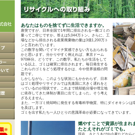
あなたはものを捨てずに生活できますか。
唐突ですが、日本全国で1年間に排出される一般ゴミの
量ってご存じですか。答えは5,044万トン。さらに、工
場などから排出される産業廃棄物の量は3億1,200万ト
ンと言われています。
この数字を聞いてイマイチ実感できない方もおられる
かと思います。分かりやすく例えれば、東京ドーム
970杯分。どうです、この数字。私たちが生活をして
いる以上、ゴミは確実に排出されます。毎日発生する
これらのゴミをどう処理するかは、今や世界規模の問
題です。
しかしながら、このような状況にもかかわらず、日本
はゴミ処理やリサイクルでは先進国に大きく遅れをと
っているのが現状です。これまで焼却処分場や埋立地
に依存してきた体制が裏目に出てしまった。そう考え
ざるえません。
また、一方ゴミ焼却時に発生する有毒科学物質、特にダイオキシンは
を及ぼします。
ゴミを出す私たち一人ひとりの意識革命が必要になってきています。
燃やすことで資源が生まれ
たとえそれがゴミでも。
現在、さとうきびや小麦などから