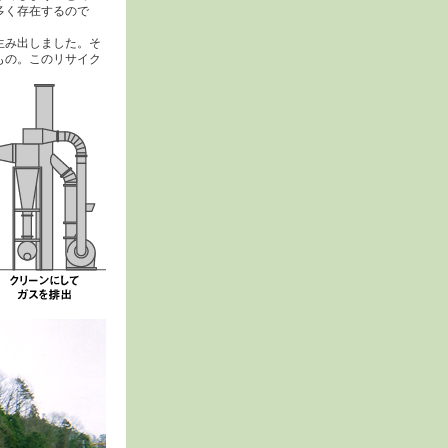
多く存在するので
生み出しました。そ
もの。このリサイク