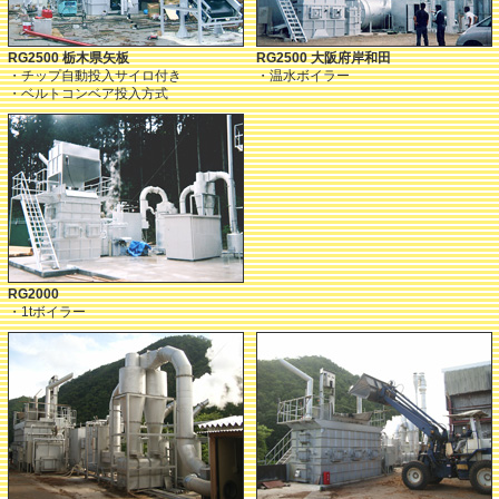
RG2500 栃木県矢板
RG2500 大阪府岸和田
・チップ自動投入サイロ付き
・温水ボイラー
・ベルトコンベア投入方式
RG2000
・1tボイラー